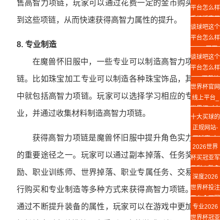
售高智力项链，玩家可以通过花费一定的金币购买
平台怎么样
手机版官网
到这些项链，从而快速获得高智力属性的提升。
谈球吧这个
平台怎么样
8. 专业制造
Web网页
谈球吧这个
版
在魔兽怀旧服中，一些专业可以制造高智力项
平台怎么样
链。比如珠宝加工专业可以制造各种珠宝饰品，其
app下载地
世界杯官网
址
中就包括高智力项链。玩家可以选择学习相应的专
线上平台_
世界杯（中
业，并通过收集材料制造高智力项链。
十大买球的
国）
正规网站-
获得高智力项链是魔兽怀旧服中提升角色实力
买球赛(中
2026世界
国)官方网
的重要途径之一。玩家可以通过副本掉落、任务奖
杯买冠亚军
站
足彩丨胜负
励、职业训练师、世界掉落、职业专属任务、交易
深度2026
竞猜攻略
世界杯投注
行购买和专业制造等多种方式来获得高智力项链。
平台◆冠军
通过不断提升装备的属性，玩家可以在游戏中更加
专业2026
投注指南
世界杯冠亚