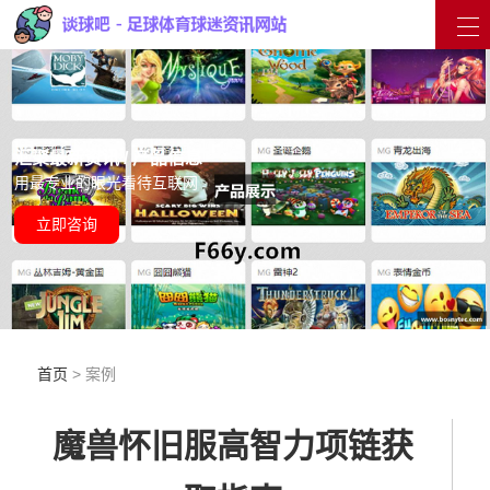
汇聚最新资讯 / 产品信息
用最专业的眼光看待互联网
立即咨询
首页
> 案例
魔兽怀旧服高智力项链获