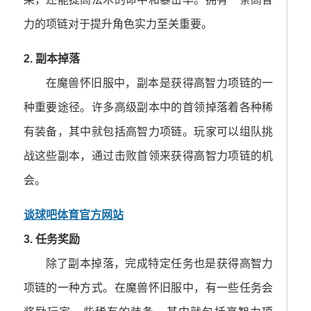
力的项链对于提升角色实力至关重要。
2. 副本掉落
在魔兽怀旧服中，副本是获得高智力项链的一
种重要途径。许多高级副本中的首领掉落着各种稀
有装备，其中就包括高智力项链。玩家可以组队挑
战这些副本，通过击败首领来获得高智力项链的机
会。
谈球吧体育官方网站
3. 任务奖励
除了副本掉落，完成特定任务也是获得高智力
项链的一种方式。在魔兽怀旧服中，有一些任务会