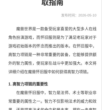
取指南
发布时间：2026-05-10
魔兽世界是一款备受玩家喜爱的大型多人在线
角色扮演游戏，而怀旧服则是为了满足老玩家对于
游戏初始版本的怀念而推出的版本。在怀旧服中，
高智力项链是一种非常重要的装备，它能够提供额
外的智力属性，使玩家在战斗中更加强大。本文将
详细介绍在魔兽怀旧服中如何获得高智力项链。
1. 高智力项链的重要性
在魔兽怀旧服中，智力是法师、术士等职业非
常重要的属性之一。智力不仅影响法术的威力和效
果，还能提高法术的命中和暴击率。拥有一条高智