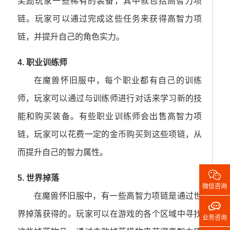
奖励玩家一些稀有的装备，其中就包括高智力项
链。玩家可以通过完成这些任务来获得高智力项
链，并提升自己的角色实力。
4. 职业训练师
在魔兽怀旧服中，每个职业都有自己的训练
师，玩家可以通过与训练师进行对话来学习新的技
能和购买装备。有些职业训练师会出售高智力项
链，玩家可以花费一定的金币购买到这些项链，从
而提升自己的智力属性。

5. 世界掉落
微信咨询
在魔兽怀旧服中，有一些高智力项链是通过世

界掉落获得的。玩家可以在游戏的各个区域中寻找
业务咨询