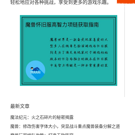
轻松地应对各种挑战，享受到更多的游戏乐趣。
军投注｜投
注平台推荐
最新文章
魔法纪元：火之石碎片的秘密揭露
魔兽：修改伤害字体大小，突显战斗重点
魔兽装备分解之道